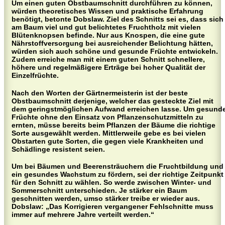
Um einen guten Obstbaumschnitt durchführen zu können,
würden theoretisches Wissen und praktische Erfahrung
benötigt, betonte Dobslaw. Ziel des Schnitts sei es, dass sich
am Baum viel und gut belichtetes Fruchtholz mit vielen
Blütenknopsen befinde. Nur aus Knospen, die eine gute
Nährstoffversorgung bei ausreichender Belichtung hätten,
würden sich auch schöne und gesunde Früchte entwickeln.
Zudem erreiche man mit einem guten Schnitt schnellere,
höhere und regelmäßigere Erträge bei hoher Qualität der
Einzelfrüchte.
Nach den Worten der Gärtnermeisterin ist der beste
Obstbaumschnitt derjenige, welcher das gesteckte Ziel mit
dem geringstmöglichen Aufwand erreichen lasse. Um gesund
Früchte ohne den Einsatz von Pflanzenschutzmitteln zu
ernten, müsse bereits beim Pflanzen der Bäume die richtige
Sorte ausgewählt werden. Mittlerweile gebe es bei vielen
Obstarten gute Sorten, die gegen viele Krankheiten und
Schädlinge resistent seien.
Um bei Bäumen und Beerensträuchern die Fruchtbildung und
ein gesundes Wachstum zu fördern, sei der richtige Zeitpunkt
für den Schnitt zu wählen. So werde zwischen Winter- und
Sommerschnitt unterschieden. Je stärker ein Baum
geschnitten werden, umso stärker treibe er wieder aus.
Dobslaw: „Das Korrigieren vergangener Fehlschnitte muss
immer auf mehrere Jahre verteilt werden.“